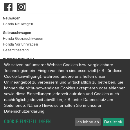
Neuwagen
Honda Neuwagen
Gebrauchtwagen
Honda Gebrauchtwagen
Honda Vorführwagen
Gesamtbestand
NEUWAGENMODELLE
Wir setzen auf unserer Website Cookies bzw. vergleichbare
HONDA JAZZ E:HEV
HONDA CIVIC E:HEV
Technologien ein. Einige von ihnen sind essenziell (z.B. für diese
HONDA PRELUDE E:HEV
HONDA HR-V E:HEV
Cookie-Einwilligung), während andere uns helfen unser
HONDA ZR-V E:HEV
HONDA CR-V E:HEV & E:PHEV
Onlineangebot zu verbessern und wirtschaftlich zu betreiben. Sie
können die nicht-notwendigen Cookies akzeptieren oder ablehnen
sowie diese Einstellungen jederzeit aufrufen und Cookies auch
nachträglich jederzeit abwählen, z.B. unter Datenschutz am
Seitenende. Nähere Hinweise erhalten Sie in unserer
Datenschutzerklärung.
COOKIE-EINSTELLUNGEN
Ich lehne ab
Das ist ok