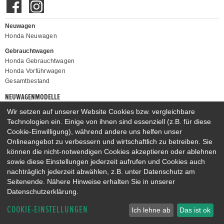
Neuwagen
Honda Neuwagen
Gebrauchtwagen
Honda Gebrauchtwagen
Honda Vorführwagen
Gesamtbestand
NEUWAGENMODELLE
HONDA JAZZ E:HEV
HONDA CIVIC E:HEV
Wir setzen auf unserer Website Cookies bzw. vergleichbare
Technologien ein. Einige von ihnen sind essenziell (z.B. für diese
HONDA PRELUDE E:HEV
HONDA HR-V E:HEV
Cookie-Einwilligung), während andere uns helfen unser
HONDA ZR-V E:HEV
HONDA CR-V E:HEV & E:PHEV
Onlineangebot zu verbessern und wirtschaftlich zu betreiben. Sie
können die nicht-notwendigen Cookies akzeptieren oder ablehnen
sowie diese Einstellungen jederzeit aufrufen und Cookies auch
nachträglich jederzeit abwählen, z.B. unter Datenschutz am
Seitenende. Nähere Hinweise erhalten Sie in unserer
Datenschutzerklärung.
COOKIE-EINSTELLUNGEN
Ich lehne ab
Das ist ok