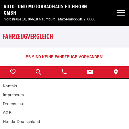
AUTO- UND MOTORRADHAUS EICHHORN
GMBH
Nordstraße 18, 06618 Naumburg | Max-Planck-Str. 2, 06667 Weißenfels
Neuwagen
FAHRZEUGVERGLEICH
Gebrauchtwagen
ES SIND KEINE FAHRZEUGE VORHANDEN!
Angebote
Kontakt
Service & Zubehör
Impressum
Unser Autohaus
Datenschutz
AGB
Honda Deutschland