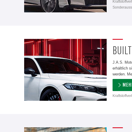
Kraftstoffve
Sonderausst
BUILT
J.A.S. Moto
erhältlich
werden. Meh
MEH
Kraftstoffve