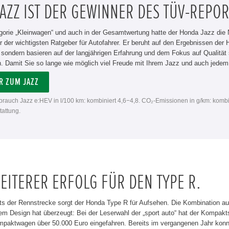
AZZ IST DER GEWINNER DES TÜV-REPOR
gorie „Kleinwagen“ und auch in der Gesamtwertung hatte der Honda Jazz die N
ner der wichtigsten Ratgeber für Autofahrer. Er beruht auf den Ergebnissen d
, sondern basieren auf der langjährigen Erfahrung und dem Fokus auf Qualitä
. Damit Sie so lange wie möglich viel Freude mit Ihrem Jazz und auch jede
R ZUM JAZZ
rbrauch Jazz e:HEV in l/100 km: kombiniert 4,6−4,8. CO₂-Emissionen in g/km: kombi
attung.
EITERER ERFOLG FÜR DEN TYPE R.
ts der Rennstrecke sorgt der Honda Type R für Aufsehen. Die Kombination a
m Design hat überzeugt: Bei der Leserwahl der „sport auto“ hat der Kompakts
mpaktwagen über 50.000 Euro eingefahren. Bereits im vergangenen Jahr konnt