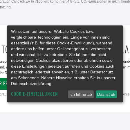
rbrauch Civic e:HEV in l/100 km: kombiniert 4,8−5,1. CO₂-Emissionen in g/km: komb
attung.
Wir setzen auf unserer Website Cookies bzw.
vergleichbare Technologien ein. Einige von ihnen sind
essenziell (z.B. für diese Cookie-Einwilligung), während
 TO PERFORM: HONDA CIVIC TYPE R J.A
andere uns helfen unser Onlineangebot zu verbessern
und wirtschaftlich zu betreiben. Sie können die nicht-
notwendigen Cookies akzeptieren oder ablehnen sowie
rsport ist seit 1998 Honda Racing-Partner und Entwickler der neuesten Sonder
diese Einstellungen jederzeit aufrufen und Cookies auch
 sind. Alle J.A.S. Komponenten sind aus echtem Carbon gefertigt und können
nachträglich jederzeit abwählen, z.B. unter Datenschutz
r Rennsport-Feeling geht nicht. Jetzt bei uns verfügbar.
am Seitenende. Nähere Hinweise erhalten Sie in unserer
R ERFAHREN
Datenschutzerklärung.
COOKIE-EINSTELLUNGEN
Ich lehne ab
Das ist ok
rbrauch Civic Type R in l/100 km: kombiniert 8,2. CO₂-Emissionen in g/km: kombinie