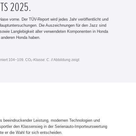
TS 2025.
ase vorne. Der TÜV-Report wird jedes Jahr veröffentlicht und
er Hauptuntersuchungen. Die Auszeichnungen für den Jazz sind
t sowie Langlebigkeit aller verwendeten Komponenten in Honda
m anderen Honda haben.
niert 104−109. CO₂-Klasse: C. // Abbildung zeigt
us beeindruckender Leistung, modernen Technologien und
portler den Klassensieg in der Serienauto-Importeurswertung
e er die Wahl für sich entscheiden.