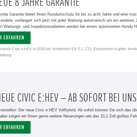
EUE 8 JAHRE GARANTIE
onda Garantie bietet Ihnen Rundumschutz für bis zu acht Jahre und eine max
 endete, verlängert sich jetzt mit jeder Wartung automatisch um ein weiteres
 Wartungs- und Inspektionsarbeiten werden bei einem autorisierten Honda Hän
R ERFAHREN
rbrauch Civic e:HEV in l/100 km: kombiniert 4,8−5,1. CO₂-Emissionen in g/km: komb
attung.
EUE CIVIC E:HEV – AB SOFORT BEI UNS
vorstellen: Der neue Civic e:HEV Vollhybrid. Ab sofort können Sie sich das üb
abei zeigen wir Ihnen gerne weitere Neuerungen wie das 10,2 Zoll großes Fah
R ERFAHREN