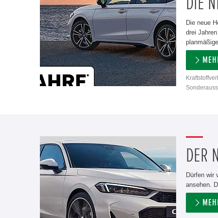
DIE N
Die neue H
drei Jahren
planmäßigen
MEH
Kraftstoffve
Sonderausst
DER N
Dürfen wir 
ansehen. D
MEH