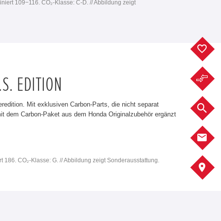
iniert 109−116. CO₂-Klasse: C-D. // Abbildung zeigt
F
F
.S. EDITION
edition. Mit exklusiven Carbon-Parts, die nicht separat
F
 mit dem Carbon-Paket aus dem Honda Originalzubehör ergänzt
K
rt 186. CO₂-Klasse: G. // Abbildung zeigt Sonderausstattung.
S