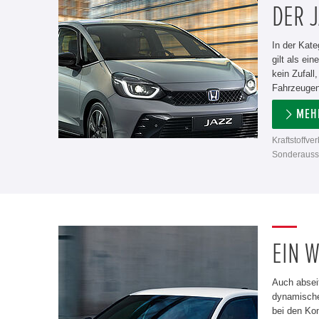
DER J
In der Kate
gilt als ei
kein Zufall
Fahrzeugen
MEH
Kraftstoffve
Sonderausst
EIN W
Auch absei
dynamische
bei den Ko