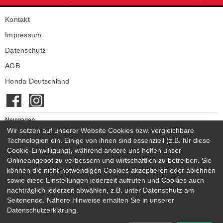
Kontakt
Impressum
Datenschutz
AGB
Honda Deutschland
Neuwagen
Wir setzen auf unserer Website Cookies bzw. vergleichbare
Honda Neuwagen
Technologien ein. Einige von ihnen sind essenziell (z.B. für diese
Gebrauchtwagen
Cookie-Einwilligung), während andere uns helfen unser
Honda Gebrauchtwagen
Onlineangebot zu verbessern und wirtschaftlich zu betreiben. Sie
Honda Vorführwagen
können die nicht-notwendigen Cookies akzeptieren oder ablehnen
Gesamtbestand
sowie diese Einstellungen jederzeit aufrufen und Cookies auch
nachträglich jederzeit abwählen, z.B. unter Datenschutz am
NEUWAGENMODELLE
Seitenende. Nähere Hinweise erhalten Sie in unserer
HONDA JAZZ E:HEV
HONDA CIVIC E:HEV
Datenschutzerklärung.
HONDA PRELUDE E:HEV
HONDA HR-V E:HEV