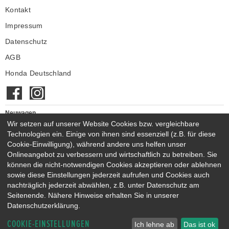
Telefax:
+49 3445 71318
Werkstatt
Kontakt
Montag - Freitag
07:30 - 18:00 Uhr
E-MAIL SENDEN
Impressum
Samstag
09:00 - 12:00 Uhr
Datenschutz
Verkauf
AGB
Montag - Freitag
09:00 - 18:00 Uhr
Samstag
09:00 - 12:00 Uhr
Honda Deutschland
Werkstatt
Montag - Freitag
07:30 - 18:00 Uhr
Samstag
09:00 - 12:00 Uhr
Neuwagen
Wir setzen auf unserer Website Cookies bzw. vergleichbare
Honda Neuwagen
Technologien ein. Einige von ihnen sind essenziell (z.B. für diese
Gebrauchtwagen
Cookie-Einwilligung), während andere uns helfen unser
Honda Gebrauchtwagen
Onlineangebot zu verbessern und wirtschaftlich zu betreiben. Sie
Honda Vorführwagen
können die nicht-notwendigen Cookies akzeptieren oder ablehnen
Gesamtbestand
sowie diese Einstellungen jederzeit aufrufen und Cookies auch
nachträglich jederzeit abwählen, z.B. unter Datenschutz am
NEUWAGENMODELLE
Seitenende. Nähere Hinweise erhalten Sie in unserer
HONDA JAZZ E:HEV
HONDA CIVIC E:HEV
Datenschutzerklärung.
HONDA PRELUDE E:HEV
HONDA HR-V E:HEV
COOKIE-EINSTELLUNGEN
HONDA ZR-V E:HEV
HONDA CR-V E:HEV & E:PHEV
Ich lehne ab
Das ist ok