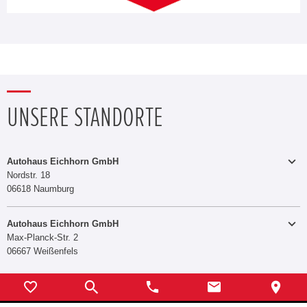
UNSERE STANDORTE
Autohaus Eichhorn GmbH
Nordstr. 18
06618 Naumburg
+49 3445 71310
Telefon:
Telefax:
+49 3445 71318
Autohaus Eichhorn GmbH
Max-Planck-Str. 2
E-MAIL SENDEN
06667 Weißenfels
Verkauf
Montag - Freitag
09:00 - 18:00 Uhr
Samstag
09:00 - 12:00 Uhr
+49 3443 237130
Telefon: