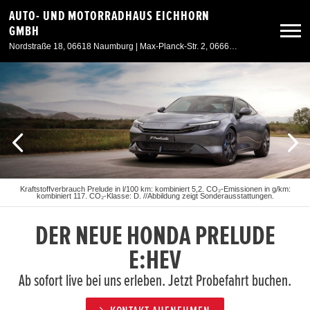
AUTO- UND MOTORRADHAUS EICHHORN
GMBH
Nordstraße 18, 06618 Naumburg | Max-Planck-Str. 2, 06667 Weißenfels
Neuwagen
Gebrauchtwagen
Angebote
Kraftstoffverbrauch Prelude in l/100 km: kombiniert 5,2. CO₂-Emissionen in g/km:
kombiniert 117. CO₂-Klasse: D. //Abbildung zeigt Sonderausstattungen.
Service & Zubehör
DER NEUE HONDA PRELUDE
Unser Autohaus
E:HEV
Ab sofort live bei uns erleben. Jetzt Probefahrt buchen.