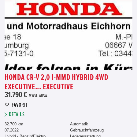
HONDA CR-V 2,0 I-MMD HYBRID 4WD
EXECUTIVE... EXECUTIVE
31.790 €
MWST. AUSW.
FAVORIT
DETAILS
32.700 km
Automatik
07.2022
Gebrauchtfahrzeug
Hybrid - Benzin/Elektro
Lederausstattung