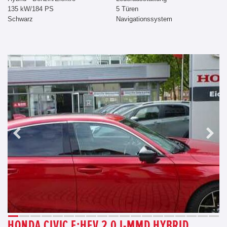
135 kW/184 PS
5 Türen
Schwarz
Navigationssystem
HONDA CIVIC E:HEV 2,0 I-MMD HYBRID