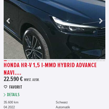
HONDA HR-V 1,5 I-MMD HYBRID ADVANCE
NAVI....
22.590 €
MWST. AUSW.
FAVORIT
DETAILS
35.600 km
Schwarz
04.2022
Automatik