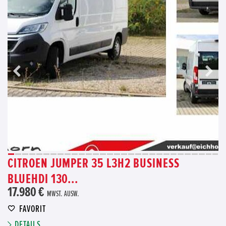
CITROEN JUMPER 35 L3H2 BUSINESS
BLUEHDI 130...
17.980 €
MWST. AUSW.
FAVORIT
DETAILS