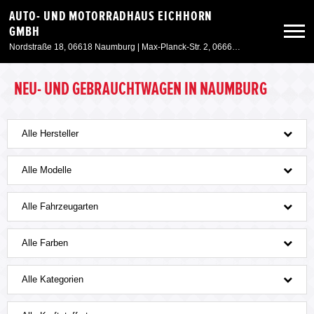
AUTO- UND MOTORRADHAUS EICHHORN
GMBH
Nordstraße 18, 06618 Naumburg | Max-Planck-Str. 2, 06667 Weißenfels
Neuwagen
NEU- UND GEBRAUCHTWAGEN IN NAUMBURG
Gebrauchtwagen
Alle Hersteller
Angebote
Alle Modelle
Alle Fahrzeugarten
Service & Zubehör
Alle Farben
Unser Autohaus
Alle Kategorien