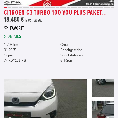
CITROEN C3 TURBO 100 YOU PLUS PAKET...
18.480 €
MWST. AUSW.
FAVORIT
DETAILS
1.705 km
Grau
01.2025
Schaltgetriebe
Super
Vorführfahrzeug
74 kW/101 PS
5 Türen