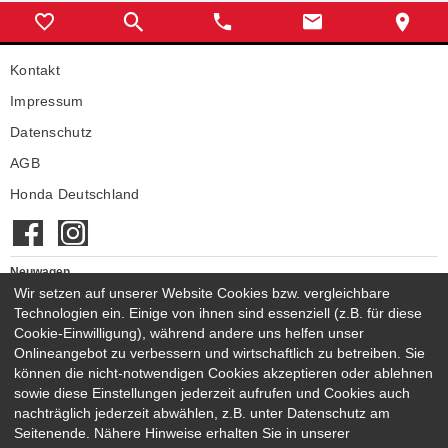
Kontakt
Impressum
Datenschutz
AGB
Honda Deutschland
Neuwagen
Wir setzen auf unserer Website Cookies bzw. vergleichbare
Honda Neuwagen
Technologien ein. Einige von ihnen sind essenziell (z.B. für diese
Gebrauchtwagen
Cookie-Einwilligung), während andere uns helfen unser
Honda Gebrauchtwagen
Onlineangebot zu verbessern und wirtschaftlich zu betreiben. Sie
Honda Vorführwagen
können die nicht-notwendigen Cookies akzeptieren oder ablehnen
Gesamtbestand
sowie diese Einstellungen jederzeit aufrufen und Cookies auch
nachträglich jederzeit abwählen, z.B. unter Datenschutz am
NEUWAGENMODELLE
Seitenende. Nähere Hinweise erhalten Sie in unserer
HONDA JAZZ E:HEV
HONDA CIVIC E:HEV