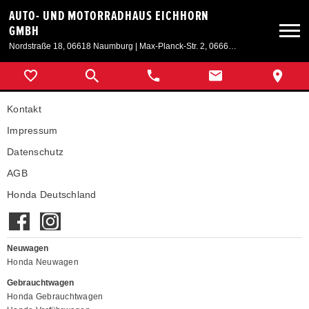
AUTO- UND MOTORRADHAUS EICHHORN
GMBH
Nordstraße 18, 06618 Naumburg | Max-Planck-Str. 2, 06667 Weißenfels
Neuwagen
Kontakt
Gebrauchtwagen
Impressum
Datenschutz
Angebote
AGB
Honda Deutschland
Service & Zubehör
Unser Autohaus
Neuwagen
Honda Neuwagen
Gebrauchtwagen
Honda Gebrauchtwagen