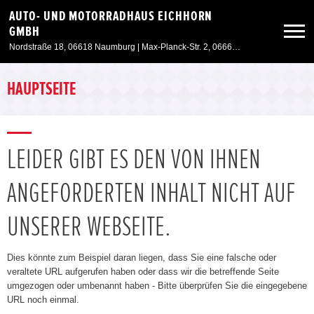
AUTO- UND MOTORRADHAUS EICHHORN
GMBH
Nordstraße 18, 06618 Naumburg | Max-Planck-Str. 2, 06667 Weißenfels
Neuwagen
HAUPTSEITE
Gebrauchtwagen
LEIDER GIBT ES DEN VON IHNEN
Angebote
ANGEFORDERTEN INHALT NICHT AUF
Service & Zubehör
UNSERER WEBSEITE.
Unser Autohaus
Dies könnte zum Beispiel daran liegen, dass Sie eine falsche oder
veraltete URL aufgerufen haben oder dass wir die betreffende Seite
umgezogen oder umbenannt haben - Bitte überprüfen Sie die eingegebene
URL noch einmal.